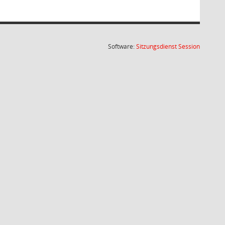
(Wird in
Software:
Sitzungsdienst
Session