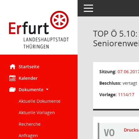
Toggle navigation
TOP Ö 5.10:
Seniorenwei
Startseite
Sitzung:
07.06.201
Kalender
Beschluss:
vertagt
Dokumente
Vorlage:
1114/17
Aktuelle Dokumente
Aktuelle Vorlagen
Recherche
VO
Drucks
Anfragen