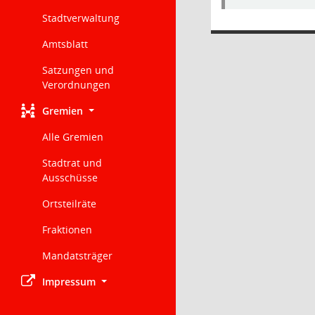
Stadtverwaltung
Amtsblatt
Satzungen und
Verordnungen
Gremien
Alle Gremien
Stadtrat und
Ausschüsse
Ortsteilräte
Fraktionen
Mandatsträger
Impressum