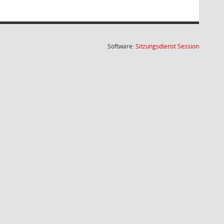
(Wird in
Software:
Sitzungsdienst
Session