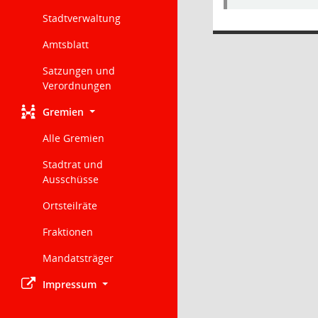
Stadtverwaltung
Amtsblatt
Satzungen und
Verordnungen
Gremien
Alle Gremien
Stadtrat und
Ausschüsse
Ortsteilräte
Fraktionen
Mandatsträger
Impressum