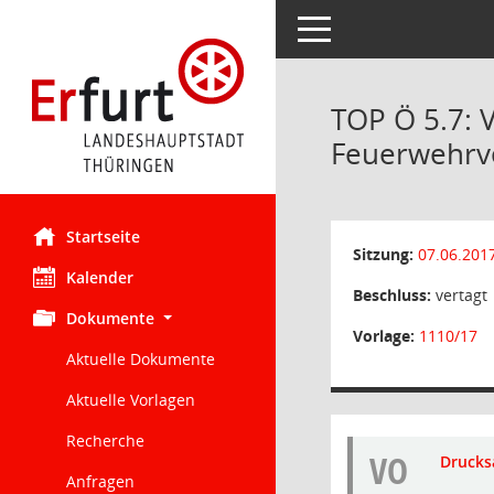
Toggle navigation
TOP Ö 5.7: 
Feuerwehrve
Startseite
Sitzung:
07.06.201
Kalender
Beschluss:
vertagt
Dokumente
Vorlage:
1110/17
Aktuelle Dokumente
Aktuelle Vorlagen
Recherche
VO
Drucks
Anfragen