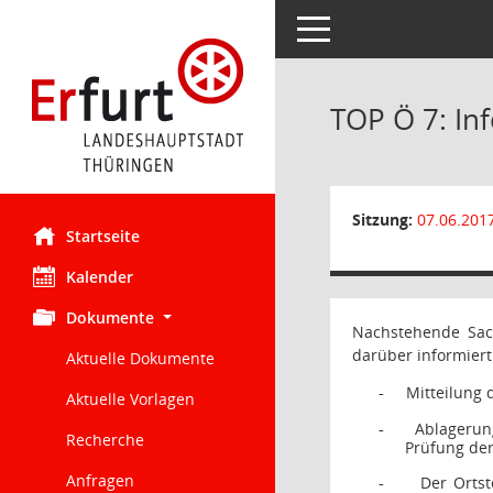
Toggle navigation
TOP Ö 7: In
Sitzung:
07.06.201
Startseite
Kalender
Dokumente
Nachstehende Sach
darüber informiert
Aktuelle Dokumente
Mitteilung 
-
Aktuelle Vorlagen
Ablagerun
-
Recherche
Prüfung der
Anfragen
Der Ortst
-