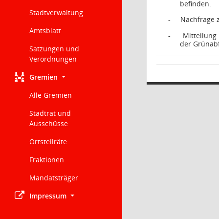
befinden.
Stadtverwaltung
Nachfrage z
-
Amtsblatt
Mitteilung
-
der Grünabf
Satzungen und
Verordnungen
Gremien
Alle Gremien
Stadtrat und
Ausschüsse
Ortsteilräte
Fraktionen
Mandatsträger
Impressum