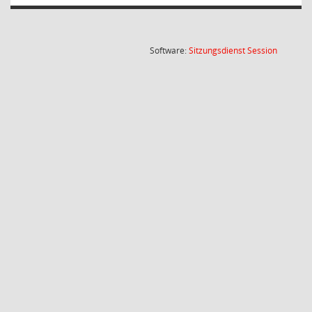
(Wird in
Software:
Sitzungsdienst
Session