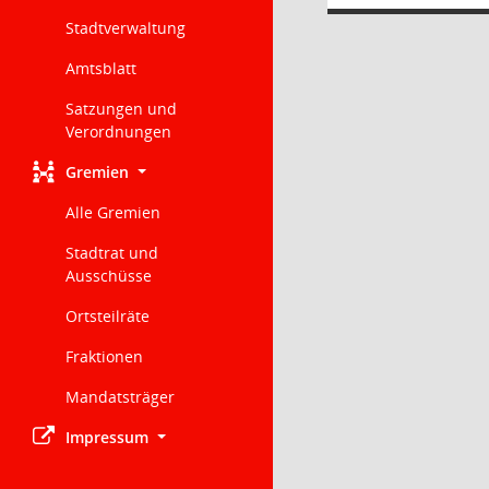
Stadtverwaltung
Amtsblatt
Satzungen und
Verordnungen
Gremien
Alle Gremien
Stadtrat und
Ausschüsse
Ortsteilräte
Fraktionen
Mandatsträger
Impressum