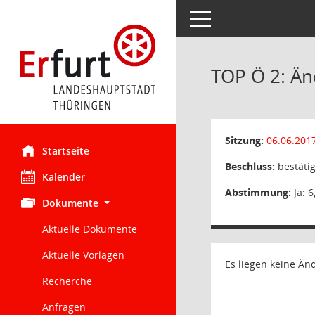
Toggle navigation
TOP Ö 2: Ä
Sitzung:
06.06.201
Startseite
Beschluss:
bestätig
Kalender
Abstimmung:
Ja: 6
Dokumente
Aktuelle Dokumente
Aktuelle Vorlagen
Es liegen keine Än
Recherche
Anfragen