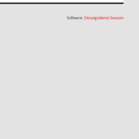
(Wird in
Software:
Sitzungsdienst
Session