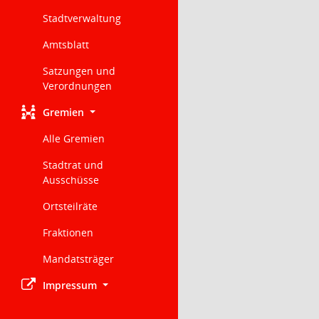
Stadtverwaltung
Amtsblatt
Satzungen und
Verordnungen
Gremien
Alle Gremien
Stadtrat und
Ausschüsse
Ortsteilräte
Fraktionen
Mandatsträger
Impressum