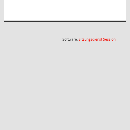
(Wird in
Software:
Sitzungsdienst
Session