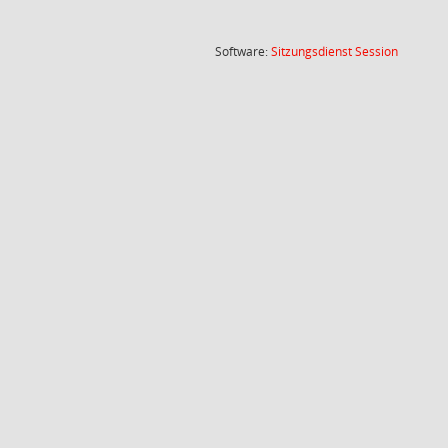
(Wird in
Software:
Sitzungsdienst
Session