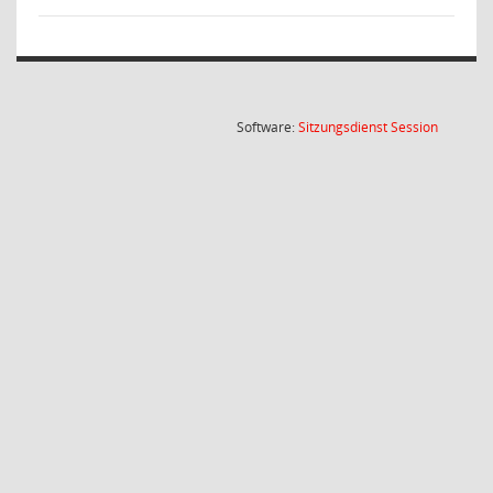
(Wird in
Software:
Sitzungsdienst
Session