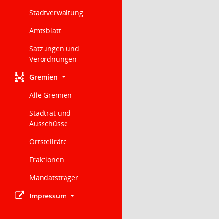
Stadtverwaltung
Amtsblatt
Satzungen und
Verordnungen
Gremien
Alle Gremien
Stadtrat und
Ausschüsse
Ortsteilräte
Fraktionen
Mandatsträger
Impressum