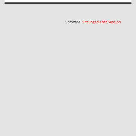
(Wird in
Software:
Sitzungsdienst
Session