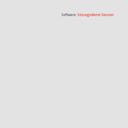
(Wird in
Software:
Sitzungsdienst
Session