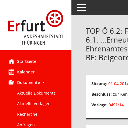
Toggle navigation
TOP Ö 6.2: 
6.1. ...Ern
Ehrenamtes 
BE: Beigeor
Startseite
Kalender
Dokumente
Sitzung:
01.04.201
Aktuelle Dokumente
Beschluss:
zur Ken
Aktuelle Vorlagen
Vorlage:
0491/14
Recherche
Anfragen