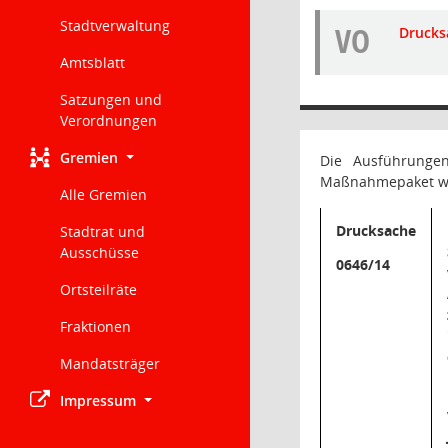
Stadtverwaltung
VO
Drucks
Amtsblatt
Satzungen und
Verordnungen
Gremien
Die Ausführungen
Maßnahmepaket wu
Alle Gremien
Drucksache
Stadtrat und
Ausschüsse
0646/14
Ortsteilräte
Fraktionen
Mandatsträger
Impressum