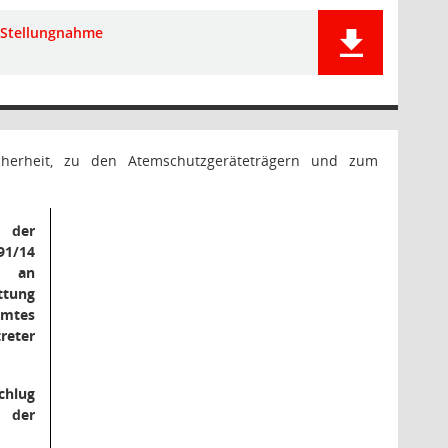
Stellungnahme
cherheit, zu den Atemschutzgeräteträgern und zum
n der
1/14
l an
ttung
amtes
reter
chlug
r der