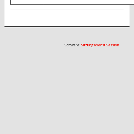
(Wird in
Software:
Sitzungsdienst
Session