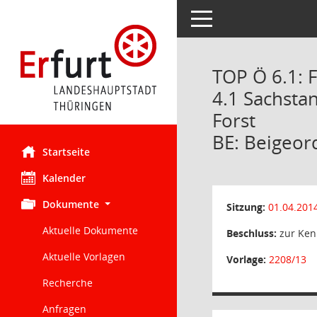
Toggle navigation
TOP Ö 6.1: 
4.1 Sachsta
Forst
BE: Beigeor
Startseite
Kalender
Dokumente
Sitzung:
01.04.201
Aktuelle Dokumente
Beschluss:
zur Ken
Aktuelle Vorlagen
Vorlage:
2208/13
Recherche
Anfragen