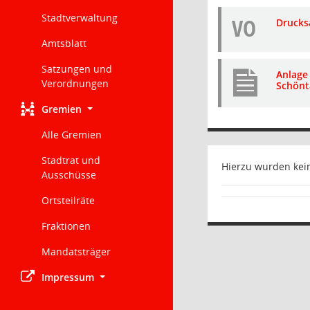
Stadtverwaltung
VO
Drucks
Amtsblatt
Satzungen und
Anlage
Verordnungen
Schönta
Gremien
Alle Gremien
Stadtrat und
Hierzu wurden kein
Ausschüsse
Ortsteilräte
Fraktionen
Mandatsträger
Impressum