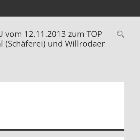
StU vom 12.11.2013 zum TOP
Rec
(Schäferei) und Willrodaer