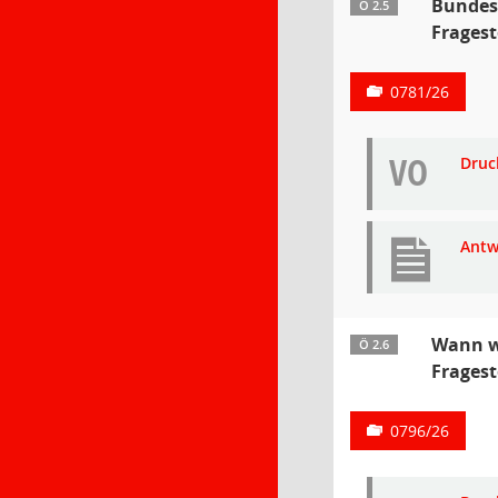
Bundes
Ö 2.5
Fragest
0781/26
VO
Druc
Antw
Wann wi
Ö 2.6
Fragest
0796/26