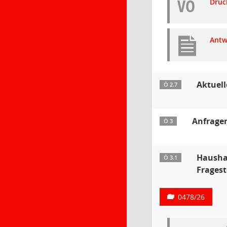
VO
Druc
Antw
Aktuel
Ö 2.7
Anfragen
Ö 3
Hausha
Ö 3.1
Fragest
0478/26