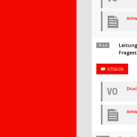
Antw
Leitung
Ö 2.4
Fragest
0756/26
VO
Druc
Antw