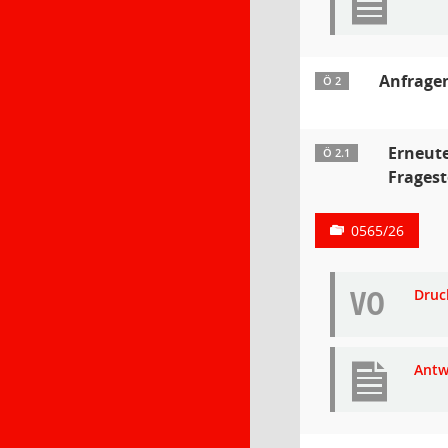
Anfragen
Ö 2
Erneute
Ö 2.1
Fragest
0565/26
VO
Druc
Antw