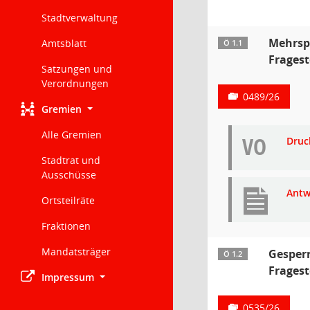
Stadtverwaltung
Mehrspr
Amtsblatt
Ö 1.1
Fragest
Satzungen und
Verordnungen
0489/26
Gremien
Alle Gremien
VO
Druc
Stadtrat und
Ausschüsse
Antw
Ortsteilräte
Fraktionen
Mandatsträger
Gesperr
Ö 1.2
Fragest
Impressum
0535/26