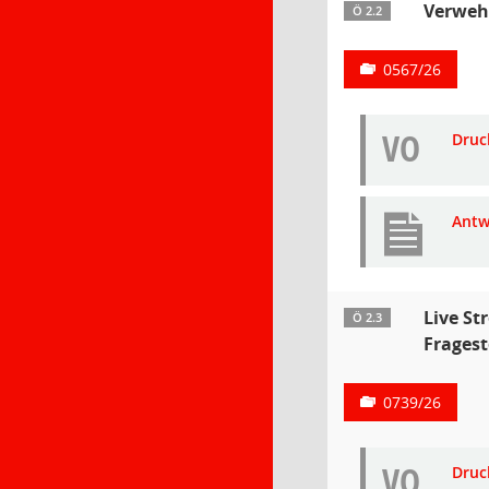
Verweh
Ö 2.2
0567/26
VO
Druc
Antw
Live St
Ö 2.3
Fragest
0739/26
VO
Druc