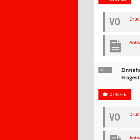
VO
Druc
Antw
Einnah
Ö 1.3
Fragest
0798/26
VO
Druc
Antw