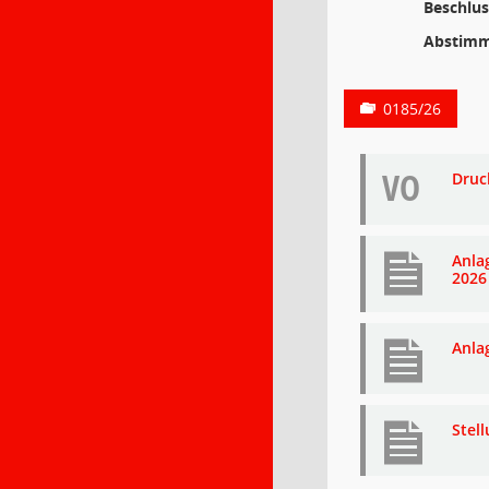
Beschlus
Abstimm
0185/26
VO
Druc
Anla
2026
Anla
Stel