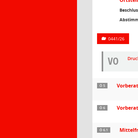
Ortstei
Beschlus
Abstimm
0441/26
VO
Druc
Vorberat
Ö 5
Vorbera
Ö 6
Mittelf
Ö 6.1