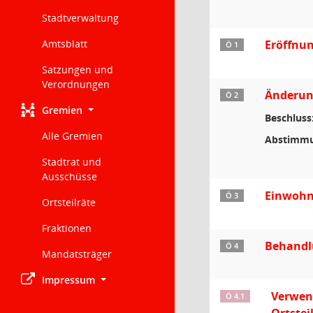
Stadtverwaltung
Amtsblatt
Eröffnun
Ö 1
Satzungen und
Verordnungen
Änderun
Ö 2
Gremien
Beschluss
Alle Gremien
Abstimmu
Stadtrat und
Ausschüsse
Einwohn
Ö 3
Ortsteilräte
Fraktionen
Behandl
Ö 4
Mandatsträger
Impressum
Verwend
Ö 4.1