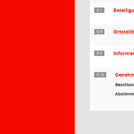
Beteilig
Ö 7
Ortstei
Ö 8
Informa
Ö 9
Genehmi
Ö 10
Beschlus
Abstimm