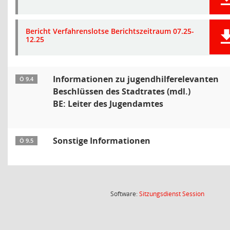
Bericht Verfahrenslotse Berichtszeitraum 07.25-
12.25
Informationen zu jugendhilferelevanten
Ö 9.4
Beschlüssen des Stadtrates (mdl.)
BE: Leiter des Jugendamtes
Sonstige Informationen
Ö 9.5
(Wird in
Software:
Sitzungsdienst
Session