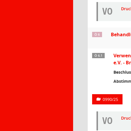
VO
Druc
Behandl
Ö 6
Verwend
Ö 6.1
e.V. - 
Beschlus
Abstimm
0990/25
VO
Druc