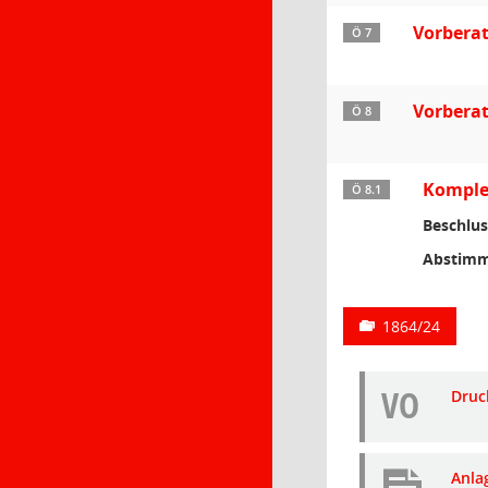
Vorberat
Ö 7
Vorbera
Ö 8
Komple
Ö 8.1
Beschlus
Abstimm
1864/24
VO
Druc
Anla