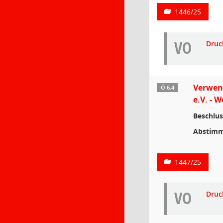
1446/25
VO
Druc
Verwend
Ö 6.4
e.V. - 
Beschlus
Abstimm
1447/25
VO
Druc