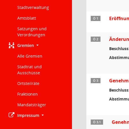
Stadtverwaltung
Amtsblatt
Eröffnun
Ö 1
Satzungen und
Verordnungen
Änderun
Ö 2
Gremien
Beschluss
Alle Gremien
Abstimmu
Stadtrat und
Ausschüsse
Genehmig
Ö 3
Ortsteilräte
Beschluss
Fraktionen
Abstimmu
Mandatsträger
Impressum
Genehmi
Ö 3.1