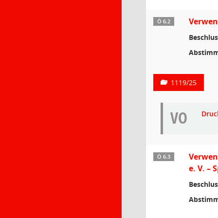
Verwen
Ö 6.2
Beschlus
Abstimm
1119/25
VO
Druc
Verwend
Ö 6.3
e. V. –
Beschlus
Abstimm