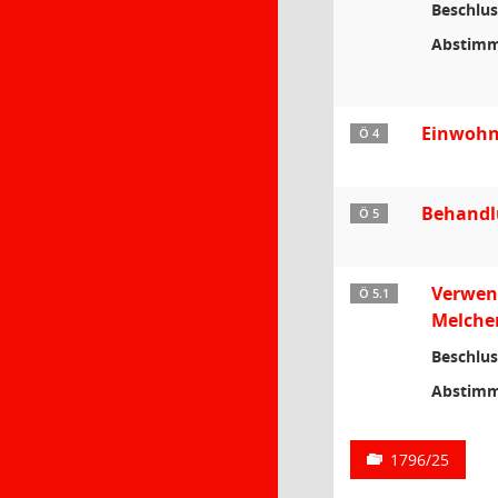
Beschlus
Abstimm
Einwohn
Ö 4
Behandl
Ö 5
Verwend
Ö 5.1
Melchen
Beschlus
Abstimm
1796/25