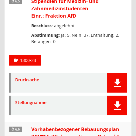
Stipendien für Medizin- und
Ö 6.5
Zahnmedizinstudenten
Einr.: Fraktion AfD
Beschluss:
abgelehnt
Abstimmung:
Ja: 5, Nein: 37, Enthaltung: 2,
Befangen: 0
1300/23
Drucksache
Stellungnahme
Vorhabenbezogener Bebauungsplan
Ö 6.6