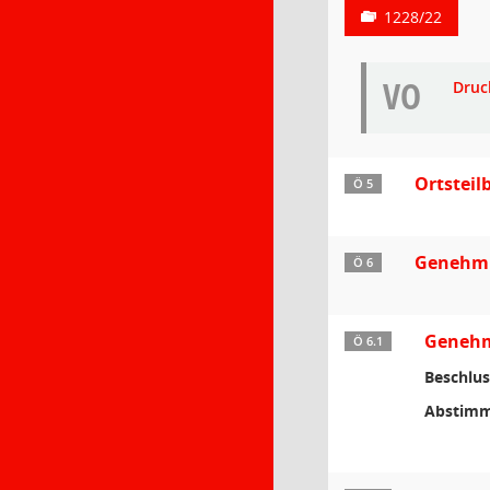
1228/22
VO
Druc
Ortstei
Ö 5
Genehmi
Ö 6
Genehmi
Ö 6.1
Beschlus
Abstimm