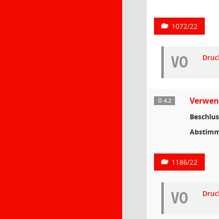
1072/22
VO
Druc
Verwend
Ö 4.2
Beschlus
Abstimm
1186/22
VO
Druc