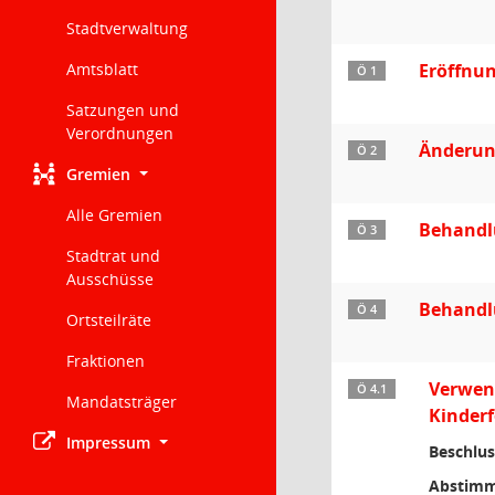
Stadtverwaltung
Amtsblatt
Eröffnun
Ö 1
Satzungen und
Verordnungen
Änderun
Ö 2
Gremien
Alle Gremien
Behandl
Ö 3
Stadtrat und
Ausschüsse
Behandl
Ö 4
Ortsteilräte
Fraktionen
Verwend
Ö 4.1
Mandatsträger
Kinderf
Impressum
Beschlus
Abstimm