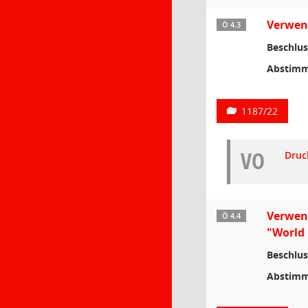
Verwend
Ö 4.3
Beschlus
Abstimm
1187/22
VO
Druc
Verwend
Ö 4.4
"World
Beschlus
Abstimm