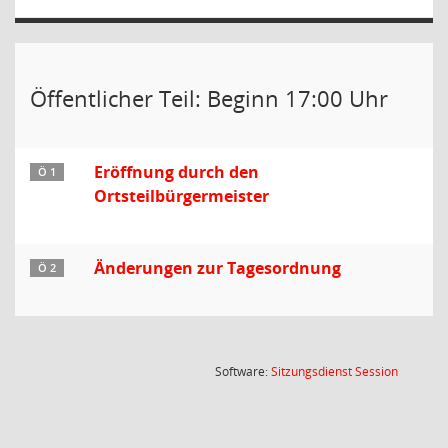
Öffentlicher Teil: Beginn 17:00 Uhr
Eröffnung durch den
Ö 1
Ortsteilbürgermeister
Änderungen zur Tagesordnung
Ö 2
(Wird in
Software:
Sitzungsdienst
Session