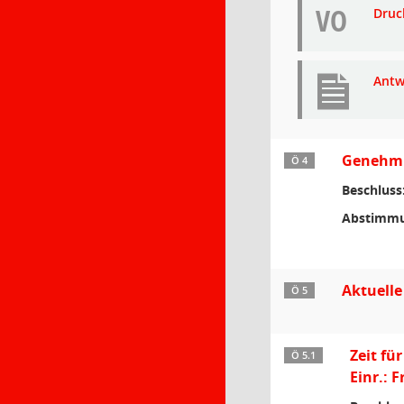
VO
Druc
Antw
Genehmig
Ö 4
Beschluss
Abstimmu
Aktuelle
Ö 5
Zeit fü
Ö 5.1
Einr.: 