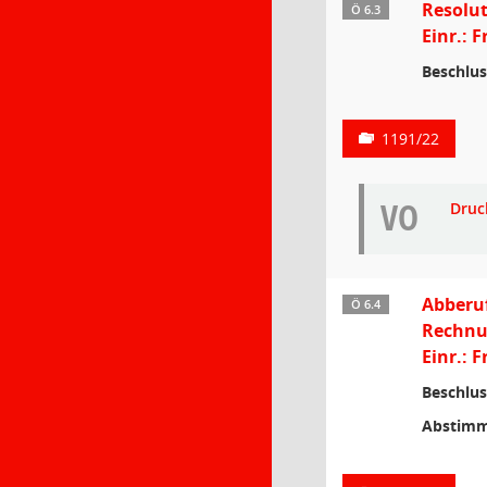
Resolut
Ö 6.3
Einr.: 
Beschlus
1191/22
VO
Druc
Abberu
Ö 6.4
Rechnu
Einr.: 
Beschlus
Abstimm