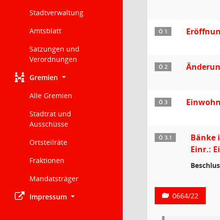
Stadtverwaltung
Amtsblatt
Eröffnu
Ö 1
Satzungen und
Verordnungen
Änderun
Ö 2
Gremien
Alle Gremien
Einwohn
Ö 3
Stadtrat und
Ausschüsse
Bänke i
Ö 3.1
Ortsteilräte
Einr.: 
Fraktionen
Beschlus
Mandatsträger
0664/22
Impressum