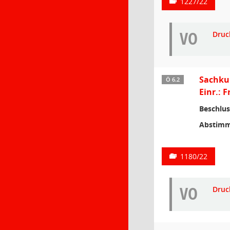
1227/22
VO
Druc
Sachkun
Ö 6.2
Einr.: 
Beschlus
Abstimm
1180/22
VO
Druc