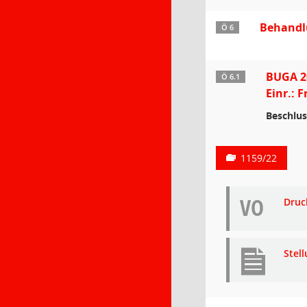
Behandl
Ö 6
BUGA 20
Ö 6.1
Einr.: 
Beschlus
1159/22
VO
Druc
Stel