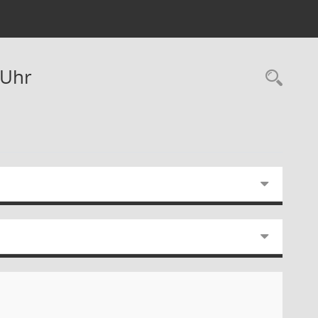
 Uhr
Rec