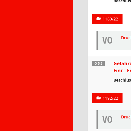
Beschlus
1160/22
VO
Druc
Gefährd
Ö 5.2
Einr.: 
Beschlus
1192/22
VO
Druc