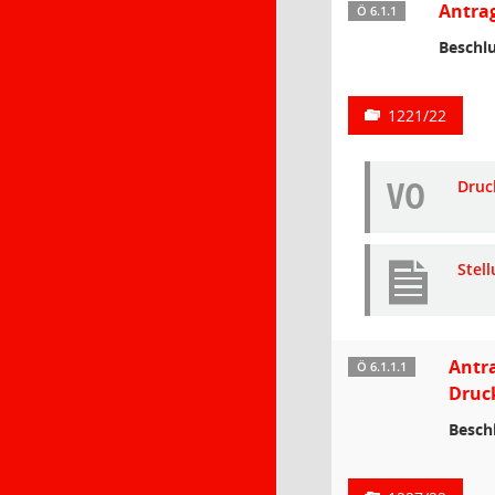
Antrag
Ö 6.1.1
Beschlu
1221/22
VO
Druc
Stel
Antra
Ö 6.1.1.1
Druc
Besch