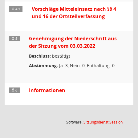
Vorschläge Mitteleinsatz nach §§ 4
Ö 4.1
und 16 der Ortsteilverfassung
Genehmigung der Niederschrift aus
Ö 5
der Sitzung vom 03.03.2022
Beschluss:
bestätigt
Abstimmung:
Ja: 3, Nein: 0, Enthaltung: 0
Informationen
Ö 6
(Wird in
Software:
Sitzungsdienst
Session