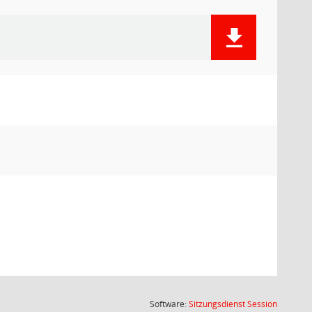
(Wird in
Software:
Sitzungsdienst
Session