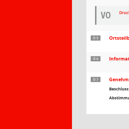
VO
Druc
Ortstei
Ö 5
Informa
Ö 6
Genehmig
Ö 7
Beschluss
Abstimmu