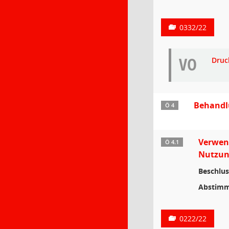
0332/22
VO
Druc
Behandl
Ö 4
Verwen
Ö 4.1
Nutzun
Beschlus
Abstimm
0222/22