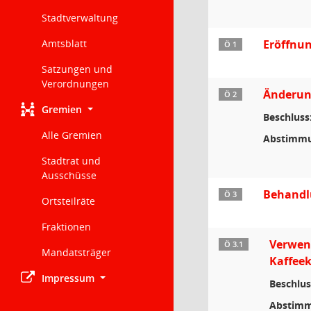
Stadtverwaltung
Amtsblatt
Eröffnun
Ö 1
Satzungen und
Verordnungen
Änderun
Ö 2
Gremien
Beschluss
Alle Gremien
Abstimmu
Stadtrat und
Ausschüsse
Behandl
Ö 3
Ortsteilräte
Fraktionen
Verwend
Ö 3.1
Mandatsträger
Kaffee
Impressum
Beschlus
Abstimm