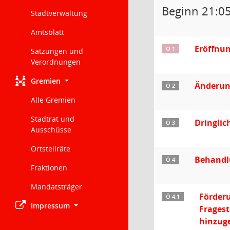
Beginn 21:0
Stadtverwaltung
Amtsblatt
Eröffnu
Ö 1
Satzungen und
Verordnungen
Gremien
Änderun
Ö 2
Alle Gremien
Stadtrat und
Dringlic
Ö 3
Ausschüsse
Ortsteilräte
Behandl
Ö 4
Fraktionen
Mandatsträger
Förderu
Ö 4.1
Impressum
Fragest
hinzug