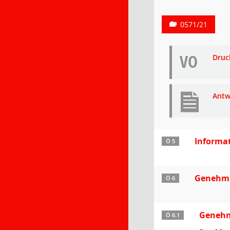
0571/21
VO
Druc
Antw
Informa
Ö 5
Genehmi
Ö 6
Genehmi
Ö 6.1