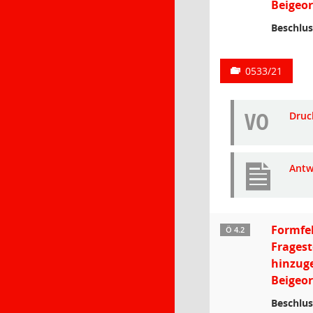
Beigeor
Beschlus
0533/21
VO
Druc
Antw
Formfeh
Ö 4.2
Fragest
hinzug
Beigeor
Beschlus