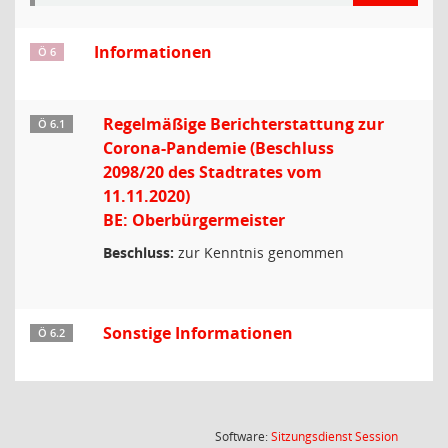
Informationen
Ö 6
Regelmäßige Berichterstattung zur
Ö 6.1
Corona-Pandemie (Beschluss
2098/20 des Stadtrates vom
11.11.2020)
BE: Oberbürgermeister
Beschluss:
zur Kenntnis genommen
Sonstige Informationen
Ö 6.2
(Wird in
Software:
Sitzungsdienst
Session