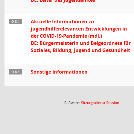
BE: Leiter des Jugendamtes
Aktuelle Informationen zu
Ö 8.4
jugendhilferelevanten Entwicklungen in
der COVID-19-Pandemie (mdl.)
BE: Bürgermeisterin und Beigeordnete für
Soziales, Bildung, Jugend und Gesundheit
Sonstige Informationen
Ö 8.5
(Wird in
Software:
Sitzungsdienst
Session