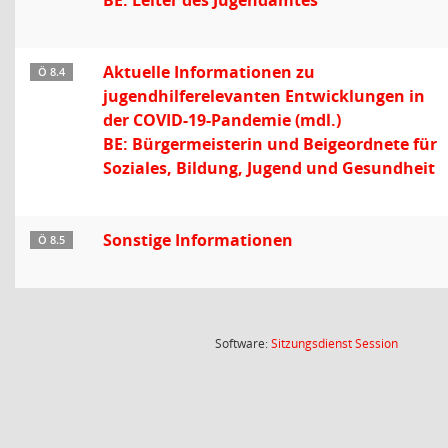
BE: Leiter des Jugendamtes
Aktuelle Informationen zu
Ö 8.4
jugendhilferelevanten Entwicklungen in
der COVID-19-Pandemie (mdl.)
BE: Bürgermeisterin und Beigeordnete für
Soziales, Bildung, Jugend und Gesundheit
Sonstige Informationen
Ö 8.5
(Wird in
Software:
Sitzungsdienst
Session