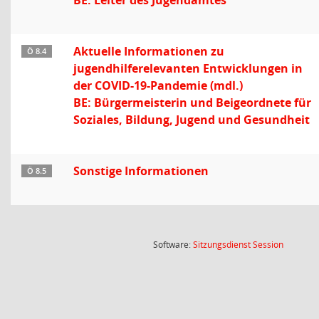
BE: Leiter des Jugendamtes
Aktuelle Informationen zu
Ö 8.4
jugendhilferelevanten Entwicklungen in
der COVID-19-Pandemie (mdl.)
BE: Bürgermeisterin und Beigeordnete für
Soziales, Bildung, Jugend und Gesundheit
Sonstige Informationen
Ö 8.5
(Wird in
Software:
Sitzungsdienst
Session