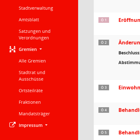
Stadtverwaltung
Amtsblatt
Eröffnun
Ö 1
Satzungen und
Verordnungen
Änderun
Ö 2
Gremien
Beschluss
Alle Gremien
Abstimmu
Stadtrat und
Ausschüsse
Einwohn
Ö 3
Ortsteilräte
Fraktionen
Behandl
Ö 4
Mandatsträger
Impressum
Behandl
Ö 5