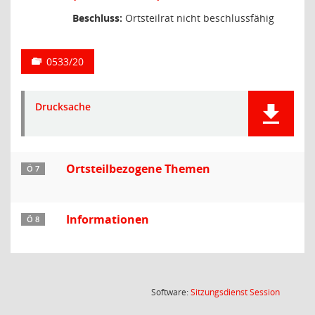
Beschluss:
Ortsteilrat nicht beschlussfähig
0533/20
Drucksache
Ortsteilbezogene Themen
Ö 7
Informationen
Ö 8
(Wird in
Software:
Sitzungsdienst
Session