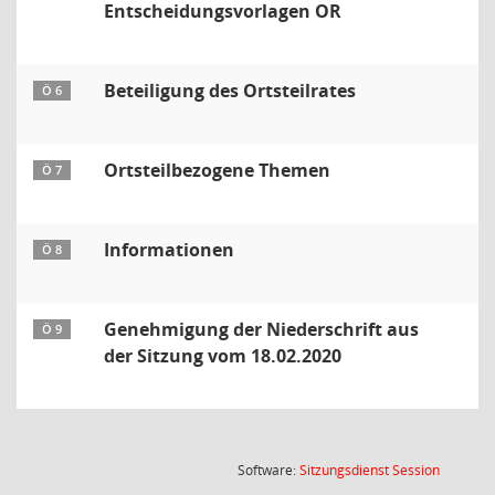
Entscheidungsvorlagen OR
Beteiligung des Ortsteilrates
Ö 6
Ortsteilbezogene Themen
Ö 7
Informationen
Ö 8
Genehmigung der Niederschrift aus
Ö 9
der Sitzung vom 18.02.2020
(Wird in
Software:
Sitzungsdienst
Session