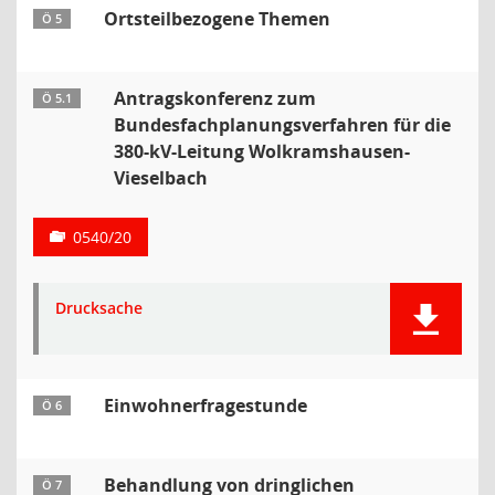
Ortsteilbezogene Themen
Ö 5
Antragskonferenz zum
Ö 5.1
Bundesfachplanungsverfahren für die
380-kV-Leitung Wolkramshausen-
Vieselbach
0540/20
Drucksache
Einwohnerfragestunde
Ö 6
Behandlung von dringlichen
Ö 7