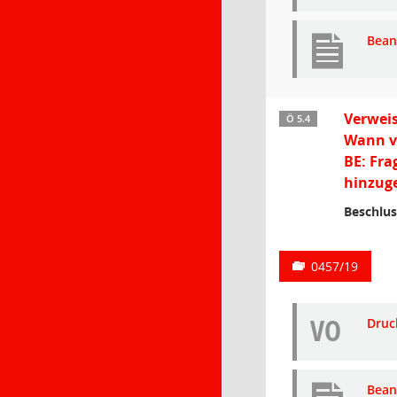
Bean
Verweis
Ö 5.4
Wann ve
BE: Fra
hinzuge
Beschlus
0457/19
VO
Druc
Bean