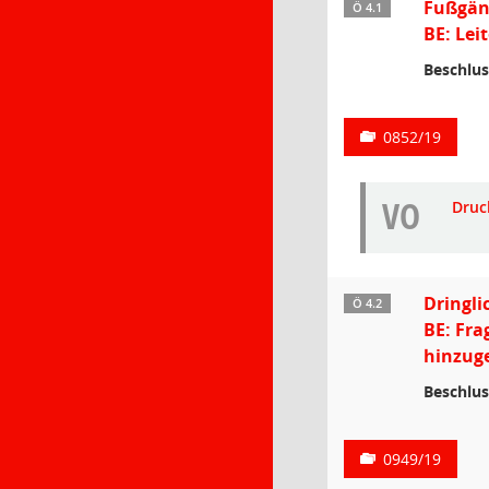
Fußgän
Ö 4.1
BE: Lei
Beschlus
0852/19
VO
Druc
Dringli
Ö 4.2
BE: Fra
hinzuge
Beschlus
0949/19