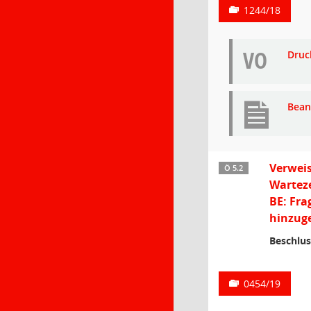
1244/18
VO
Druc
Bean
Verweis
Ö 5.2
Wartez
BE: Fra
hinzuge
Beschlus
0454/19