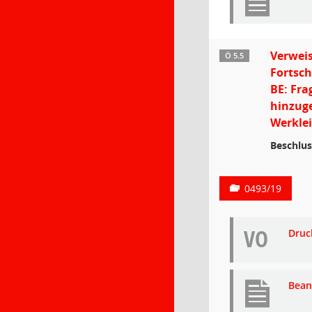
Verweis
Ö 5.5
Fortsc
BE: Fra
hinzuge
Werkle
Beschlus
0493/19
VO
Druc
Bean