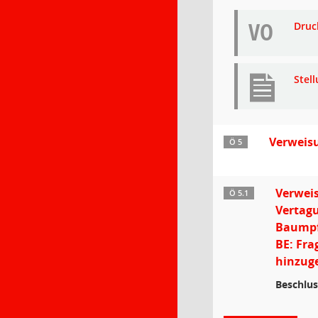
VO
Druc
Stel
Verweisu
Ö 5
Verweis
Ö 5.1
Vertag
Baumpf
BE: Fra
hinzuge
Beschlus