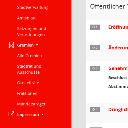
Öffentlicher 
Stadtverwaltung
Amtsblatt
Eröffnu
Ö 1
Satzungen und
Verordnungen
Gremien
Änderun
Ö 2
Alle Gremien
Stadtrat und
Genehmig
Ö 3
Ausschüsse
Beschluss
Ortsteilräte
Abstimmu
Fraktionen
Mandatsträger
Dringlic
Ö 4
Impressum