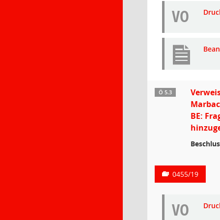
VO
Druc
Bean
Verweis
Ö 5.3
Marbach
BE: Fra
hinzuge
Beschlus
0455/19
VO
Druc