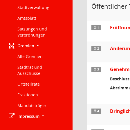
Öffentlicher 
Stadtverwaltung
Amtsblatt
Eröffnu
Ö 1
Satzungen und
Verordnungen
Gremien
Änderun
Ö 2
Alle Gremien
Stadtrat und
Genehmig
Ö 3
Ausschüsse
Beschluss
Ortsteilräte
Abstimmu
Fraktionen
Mandatsträger
Dringlic
Ö 4
Impressum