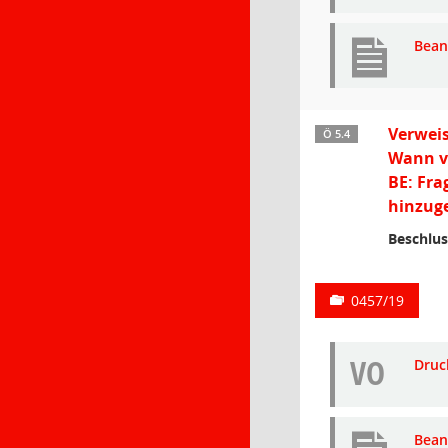
Bean
Verweis
Ö 5.4
Wann ve
BE: Fra
hinzuge
Beschlus
0457/19
VO
Druc
Bean