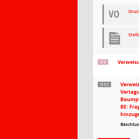
VO
Druc
Stel
Verweisu
Ö 5
Verweis
Ö 5.1
Vertag
Baumpf
BE: Fra
hinzuge
Beschlus