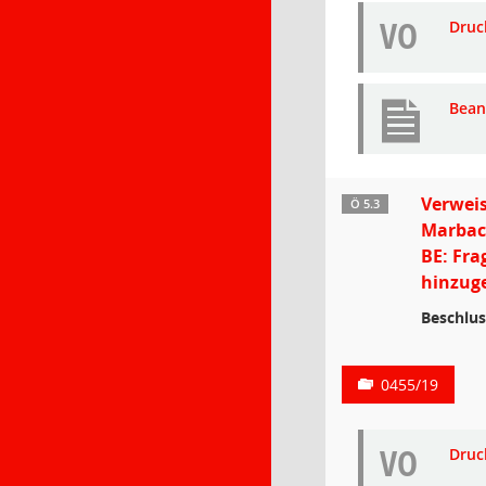
VO
Druc
Bean
Verweis
Ö 5.3
Marbach
BE: Fra
hinzuge
Beschlus
0455/19
VO
Druc