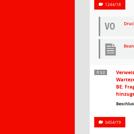
1244/18
VO
Druc
Bean
Verweis
Ö 5.2
Wartez
BE: Fra
hinzuge
Beschlus
0454/19