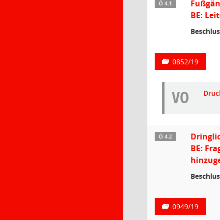
Fußgän
Ö 4.1
BE: Lei
Beschlus
0852/19
VO
Druc
Dringli
Ö 4.2
BE: Fra
hinzuge
Beschlus
0949/19