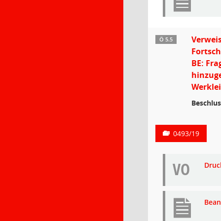
Verweis
Ö 5.5
Fortsc
BE: Fra
hinzuge
Werkle
Beschlus
0493/19
VO
Druc
Bean