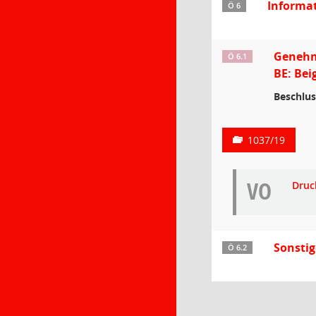
Informa
Ö 6
Genehmi
Ö 6.1
BE: Bei
Beschlus
1037/19
VO
Druc
Sonsti
Ö 6.2