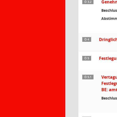
Genehmi
Ö 3.2
Beschlus
Abstimm
Dringlic
Ö 4
Festleg
Ö 5
Vertag
Ö 5.1
Festleg
BE: amt
Beschlus