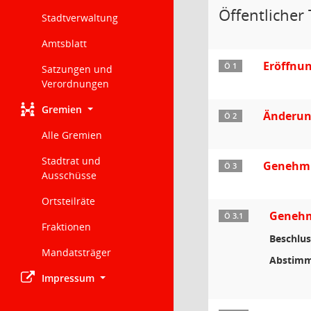
Öffentlicher 
Stadtverwaltung
Amtsblatt
Eröffnu
Ö 1
Satzungen und
Verordnungen
Gremien
Änderun
Ö 2
Alle Gremien
Stadtrat und
Genehmi
Ö 3
Ausschüsse
Ortsteilräte
Genehmi
Ö 3.1
Fraktionen
Beschlus
Mandatsträger
Abstimm
Impressum