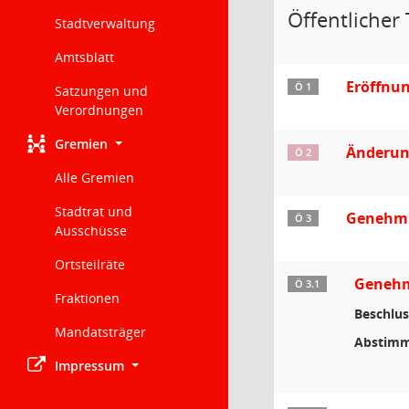
Öffentlicher 
Stadtverwaltung
Amtsblatt
Eröffnu
Ö 1
Satzungen und
Verordnungen
Gremien
Änderun
Ö 2
Alle Gremien
Stadtrat und
Genehmi
Ö 3
Ausschüsse
Ortsteilräte
Genehmi
Ö 3.1
Fraktionen
Beschlus
Mandatsträger
Abstimm
Impressum