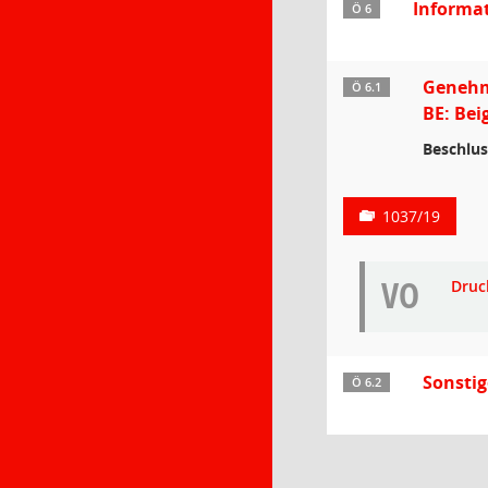
Informa
Ö 6
Genehmi
Ö 6.1
BE: Bei
Beschlus
1037/19
VO
Druc
Sonsti
Ö 6.2