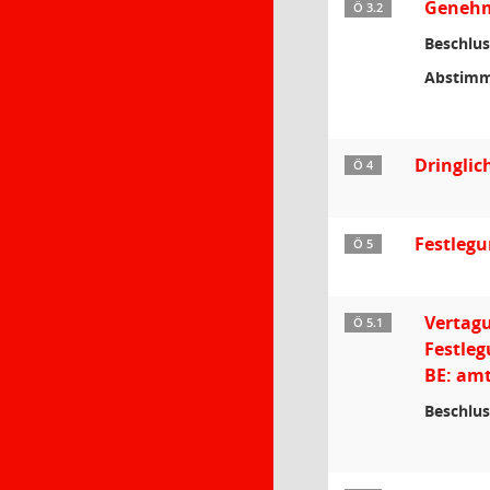
Genehmi
Ö 3.2
Beschlus
Abstimm
Dringlic
Ö 4
Festleg
Ö 5
Vertag
Ö 5.1
Festleg
BE: amt
Beschlus