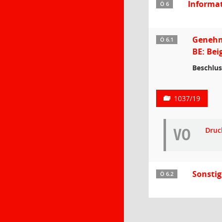
Informa
Ö 6
Genehmi
Ö 6.1
BE: Bei
Beschlus
1037/19
VO
Druc
Sonsti
Ö 6.2