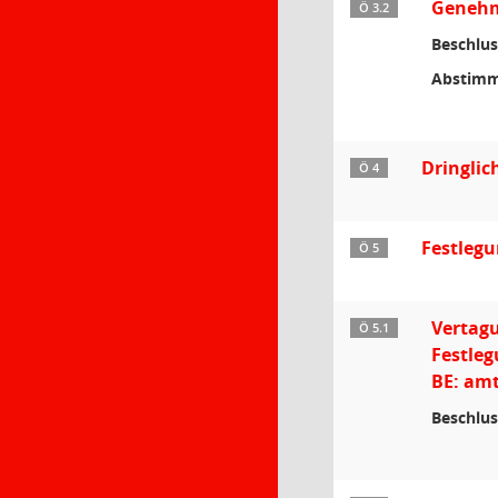
Genehmi
Ö 3.2
Beschlus
Abstimm
Dringlic
Ö 4
Festleg
Ö 5
Vertag
Ö 5.1
Festleg
BE: amt
Beschlus