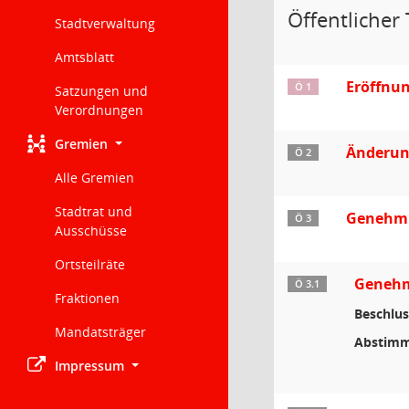
Öffentlicher 
Stadtverwaltung
Amtsblatt
Eröffnu
Ö 1
Satzungen und
Verordnungen
Gremien
Änderun
Ö 2
Alle Gremien
Stadtrat und
Genehmi
Ö 3
Ausschüsse
Ortsteilräte
Genehmi
Ö 3.1
Fraktionen
Beschlus
Mandatsträger
Abstimm
Impressum