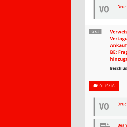
VO
Druc
Verweis
Ö 5.2
Vertagu
Ankauf
BE: Fra
hinzuge
Beschlus
0115/16
VO
Druc
Bean