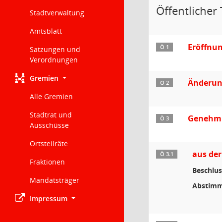
Öffentlicher 
Stadtverwaltung
Amtsblatt
Eröffnu
Ö 1
Satzungen und
Verordnungen
Gremien
Änderun
Ö 2
Alle Gremien
Stadtrat und
Genehmi
Ö 3
Ausschüsse
Ortsteilräte
aus der
Ö 3.1
Fraktionen
Beschlus
Mandatsträger
Abstimm
Impressum