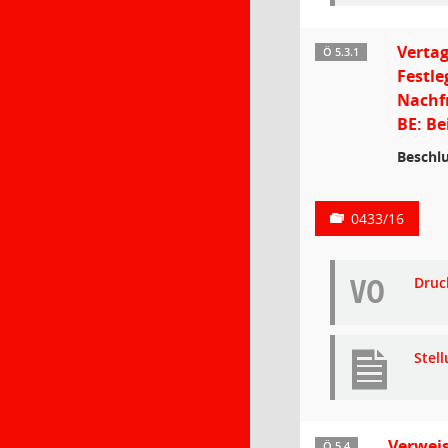
Vertag
Ö 5.3.1
Festle
Nachf
BE: Be
Beschlu
0433/16
VO
Druc
Stel
Verweis
Ö 5.4