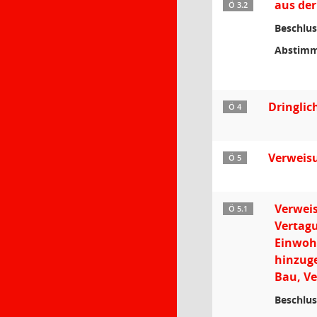
aus der
Ö 3.2
Beschlus
Abstimm
Dringlic
Ö 4
Verweisu
Ö 5
Verweis
Ö 5.1
Vertagu
Einwohn
hinzuge
Bau, V
Beschlus