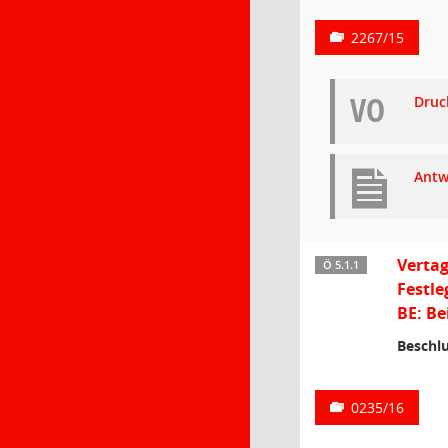
2267/15
VO
Druc
Antw
Vertag
Ö 5.1.1
Festle
BE: Be
Beschlu
0235/16