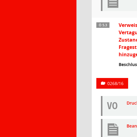
Verweis
Ö 5.3
Vertagu
Zustan
Frages
hinzuge
Beschlus
0268/16
VO
Druc
Bean