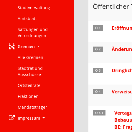
Öffentlicher 
Stadtverwaltung
Amtsblatt
Eröffnu
Ö 1
Satzungen und
Verordnungen
Gremien
Änderun
Ö 2
Alle Gremien
Stadtrat und
Dringlic
Ö 3
Ausschüsse
Ortsteilräte
Verweisu
Ö 4
Fraktionen
Mandatsträger
Vertagu
Ö 4.1
Impressum
Bebauu
BE: Fra