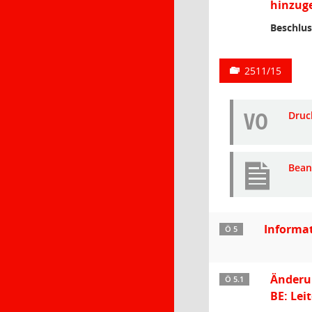
hinzuge
Beschlus
2511/15
VO
Druc
Bean
Informa
Ö 5
Änderu
Ö 5.1
BE: Le