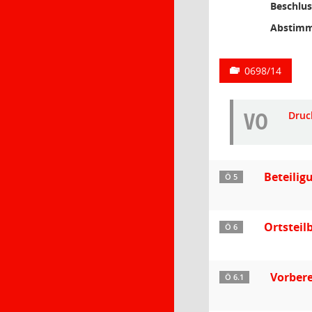
Beschlus
Abstimm
0698/14
VO
Druc
Beteilig
Ö 5
Ortstei
Ö 6
Vorber
Ö 6.1