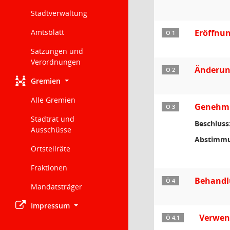
Stadtverwaltung
Amtsblatt
Eröffnun
Ö 1
Satzungen und
Verordnungen
Änderun
Ö 2
Gremien
Alle Gremien
Genehmig
Ö 3
Stadtrat und
Beschluss
Ausschüsse
Abstimmu
Ortsteilräte
Fraktionen
Behandl
Ö 4
Mandatsträger
Impressum
Verwend
Ö 4.1