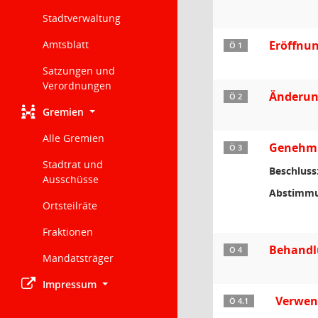
Stadtverwaltung
Amtsblatt
Eröffnun
Ö 1
Satzungen und
Verordnungen
Änderun
Ö 2
Gremien
Alle Gremien
Genehmig
Ö 3
Stadtrat und
Beschluss
Ausschüsse
Abstimmu
Ortsteilräte
Fraktionen
Behandl
Ö 4
Mandatsträger
Impressum
Verwend
Ö 4.1