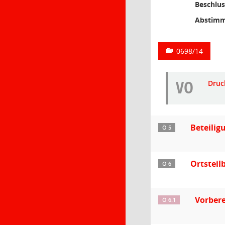
Beschlus
Abstimm
0698/14
VO
Druc
Beteilig
Ö 5
Ortstei
Ö 6
Vorber
Ö 6.1