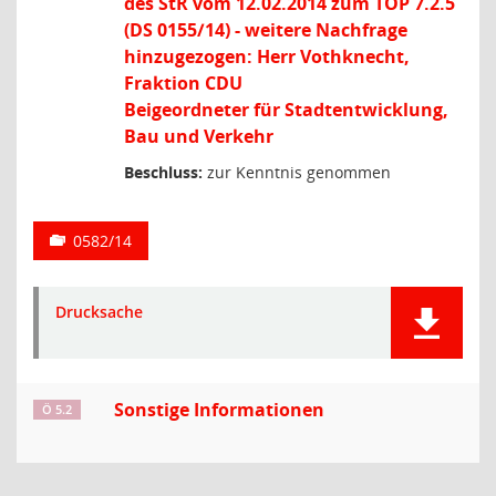
des StR vom 12.02.2014 zum TOP 7.2.5
(DS 0155/14) - weitere Nachfrage
hinzugezogen: Herr Vothknecht,
Fraktion CDU
Beigeordneter für Stadtentwicklung,
Bau und Verkehr
Beschluss:
zur Kenntnis genommen
0582/14
Drucksache
Sonstige Informationen
Ö 5.2