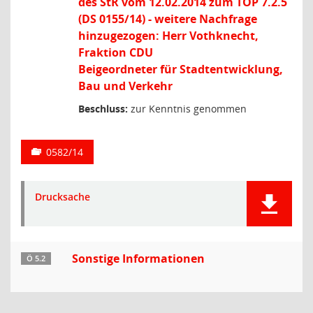
des StR vom 12.02.2014 zum TOP 7.2.5
(DS 0155/14) - weitere Nachfrage
hinzugezogen: Herr Vothknecht,
Fraktion CDU
Beigeordneter für Stadtentwicklung,
Bau und Verkehr
Beschluss:
zur Kenntnis genommen
0582/14
Drucksache
Sonstige Informationen
Ö 5.2