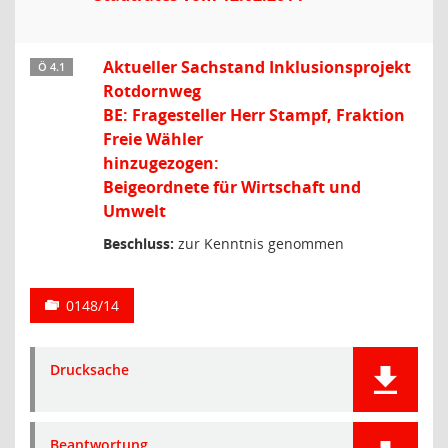
Aktueller Sachstand Inklusionsprojekt
Ö 4.1
Rotdornweg
BE: Fragesteller Herr Stampf, Fraktion
Freie Wähler
hinzugezogen:
Beigeordnete für Wirtschaft und
Umwelt
Beschluss:
zur Kenntnis genommen
0148/14
Drucksache
Beantwortung