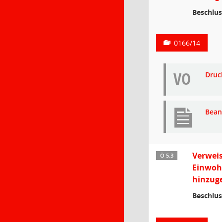
Beschlus
0166/14
VO
Druc
Bean
Verweis
Ö 5.3
Einwohn
hinzuge
Beschlus