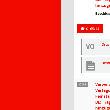
hinzuge
Beschlus
0165/14
VO
Druc
Bean
Verweis
Ö 5.2
Vertagu
Feinst
BE: Fra
hinzuge