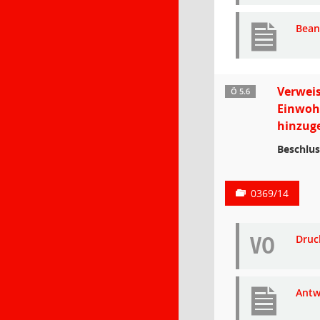
Bean
Verweis
Ö 5.6
Einwohn
hinzuge
Beschlus
0369/14
VO
Druc
Antw