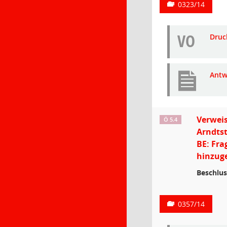
0323/14
VO
Druc
Antw
Verweis
Ö 5.4
Arndtst
BE: Fra
hinzuge
Beschlus
0357/14