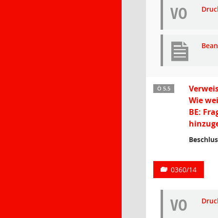
VO
Druc
Bean
Verweis
Ö 5.5
Wie wei
BE: Fra
hinzuge
Beschlus
0360/14
VO
Druc