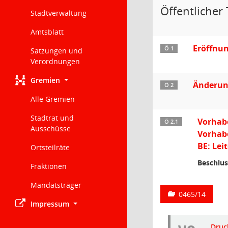
Öffentlicher 
Stadtverwaltung
Amtsblatt
Eröffnu
Ö 1
Satzungen und
Verordnungen
Gremien
Änderun
Ö 2
Alle Gremien
Stadtrat und
Vorhab
Ö 2.1
Ausschüsse
Vorhab
BE: Lei
Ortsteilräte
Beschlus
Fraktionen
Mandatsträger
0465/14
Impressum
Druc