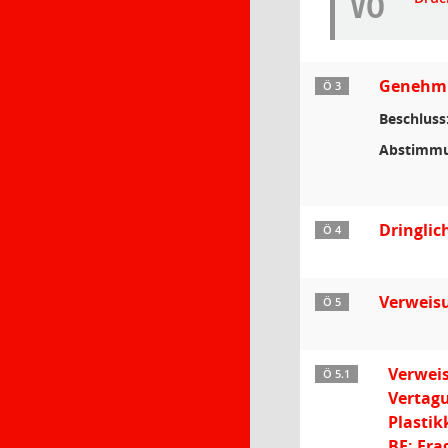
VO
Genehmig
Ö 3
Beschluss
Abstimmu
Dringlic
Ö 4
Verweisu
Ö 5
Verweis
Ö 5.1
Vertagu
Plastik
BE: Fra