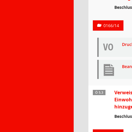
Beschlus
0166/14
VO
Druc
Bean
Verweis
Ö 5.3
Einwohn
hinzuge
Beschlus