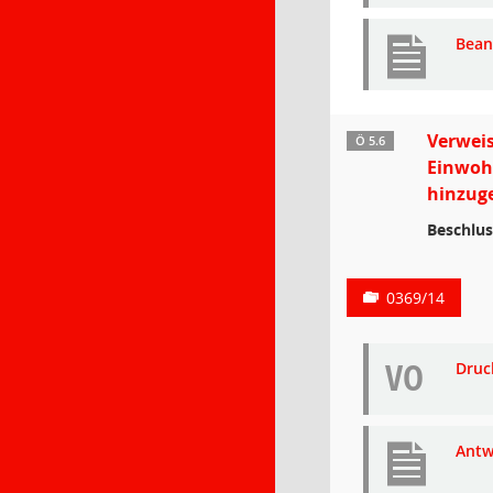
Bean
Verweis
Ö 5.6
Einwohn
hinzuge
Beschlus
0369/14
VO
Druc
Antw