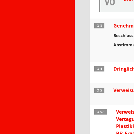
VO
Genehmig
Ö 3
Beschluss
Abstimmu
Dringlic
Ö 4
Verweisu
Ö 5
Verweis
Ö 5.1
Vertagu
Plastik
BE: Fra