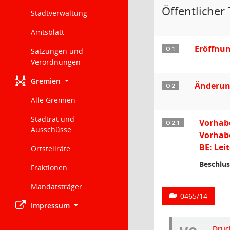
Öffentlicher 
Stadtverwaltung
Amtsblatt
Eröffnu
Ö 1
Satzungen und
Verordnungen
Gremien
Änderun
Ö 2
Alle Gremien
Stadtrat und
Vorhab
Ö 2.1
Ausschüsse
Vorhab
BE: Lei
Ortsteilräte
Beschlus
Fraktionen
Mandatsträger
0465/14
Impressum
Druc