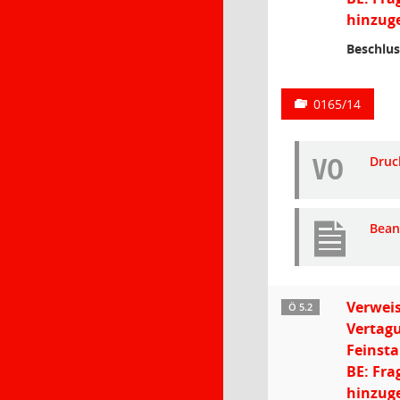
hinzuge
Beschlus
0165/14
VO
Druc
Bean
Verweis
Ö 5.2
Vertagu
Feinst
BE: Fra
hinzuge