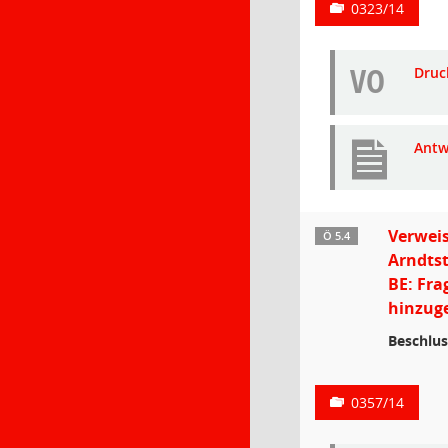
0323/14
VO
Druc
Antw
Verweis
Ö 5.4
Arndtst
BE: Fra
hinzuge
Beschlus
0357/14