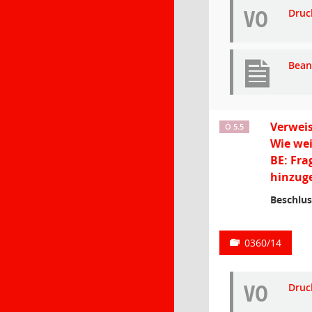
VO
Druc
Bean
Verweis
Ö 5.5
Wie wei
BE: Fra
hinzuge
Beschlus
0360/14
VO
Druc