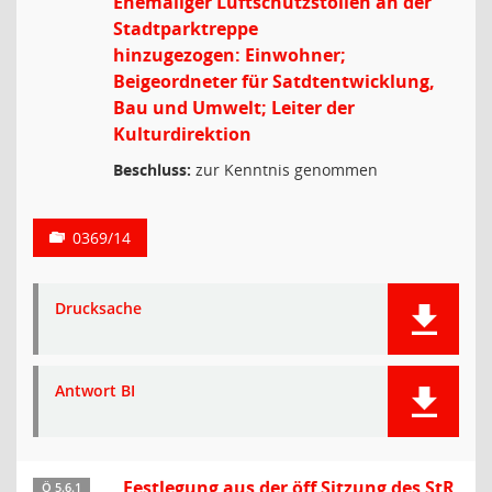
Ehemaliger Luftschutzstollen an der
Stadtparktreppe
hinzugezogen: Einwohner;
Beigeordneter für Satdtentwicklung,
Bau und Umwelt; Leiter der
Kulturdirektion
Beschluss:
zur Kenntnis genommen
0369/14
Drucksache
Antwort BI
Festlegung aus der öff Sitzung des StR
Ö 5.6.1