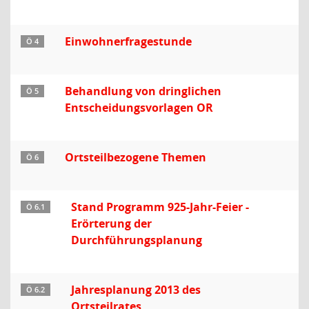
Einwohnerfragestunde
Ö 4
Behandlung von dringlichen
Ö 5
Entscheidungsvorlagen OR
Ortsteilbezogene Themen
Ö 6
Stand Programm 925-Jahr-Feier -
Ö 6.1
Erörterung der
Durchführungsplanung
Jahresplanung 2013 des
Ö 6.2
Ortsteilrates